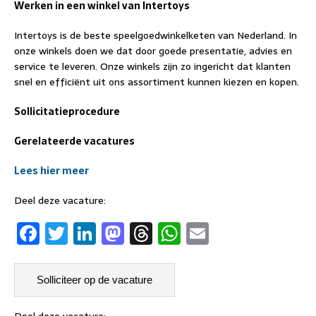
Werken in een winkel van Intertoys
Intertoys is de beste speelgoedwinkelketen van Nederland. In
onze winkels doen we dat door goede presentatie, advies en
service te leveren. Onze winkels zijn zo ingericht dat klanten
snel en efficiënt uit ons assortiment kunnen kiezen en kopen.
Sollicitatieprocedure
Gerelateerde vacatures
Lees hier meer
Deel deze vacature:
F
T
Li
M
T
W
E
a
w
n
a
h
h
m
c
it
k
st
re
at
ai
e
t
e
o
a
s
l
Deel deze vacature: