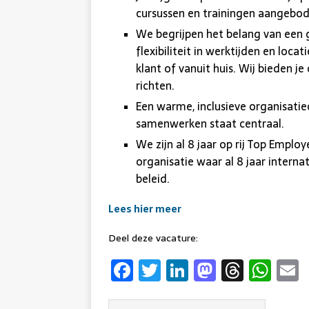
cursussen en trainingen aangebo
We begrijpen het belang van een
flexibiliteit in werktijden en loca
klant of vanuit huis. Wij bieden j
richten.
Een warme, inclusieve organisatie
samenwerken staat centraal.
We zijn al 8 jaar op rij Top Emplo
organisatie waar al 8 jaar interna
beleid.
Lees hier meer
Deel deze vacature:
F
T
Li
M
T
W
a
w
n
a
h
h