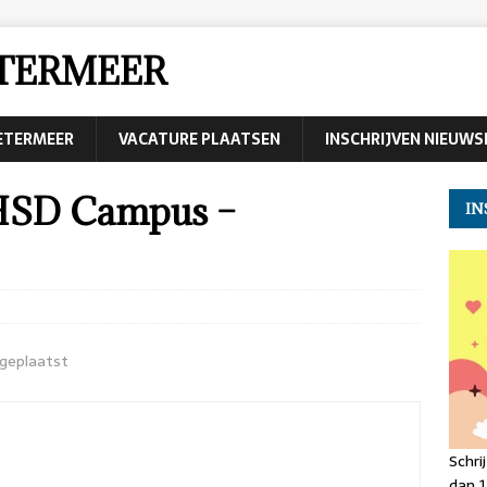
TERMEER
OETERMEER
VACATURE PLAATSEN
INSCHRIJVEN NIEUWS
 HSD Campus –
IN
geplaatst
Schri
dan 1