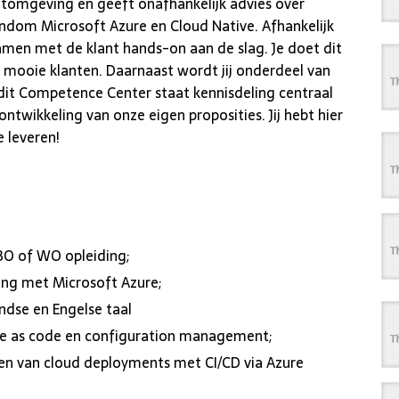
ntomgeving en geeft onafhankelijk advies over
ndom Microsoft Azure en Cloud Native. Afhankelijk
amen met de klant hands-on aan de slag. Je doet dit
 mooie klanten. Daarnaast wordt jij onderdeel van
it Competence Center staat kennisdeling centraal
twikkeling van onze eigen proposities. Jij hebt hier
 leveren!
BO of WO opleiding;
ring met Microsoft Azure;
dse en Engelse taal
ure as code en configuration management;
en van cloud deployments met CI/CD via Azure