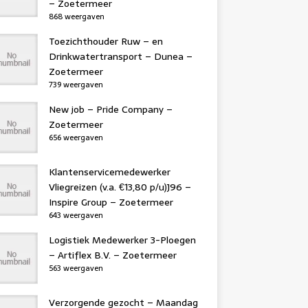
– Zoetermeer
868 weergaven
Toezichthouder Ruw – en
Drinkwatertransport – Dunea –
Zoetermeer
739 weergaven
New job – Pride Company –
Zoetermeer
656 weergaven
Klantenservicemedewerker
Vliegreizen (v.a. €13,80 p/u)J96 –
Inspire Group – Zoetermeer
643 weergaven
Logistiek Medewerker 3-Ploegen
– Artiflex B.V. – Zoetermeer
563 weergaven
Verzorgende gezocht – Maandag