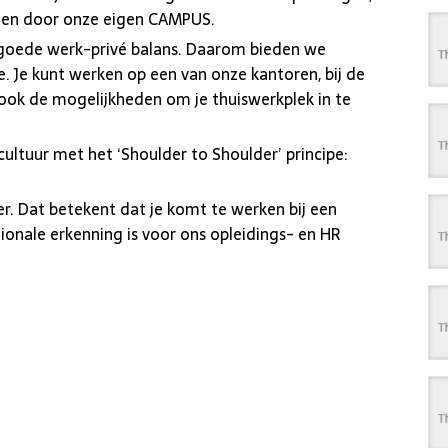
den door onze eigen CAMPUS.
 goede werk-privé balans. Daarom bieden we
tie. Je kunt werken op een van onze kantoren, bij de
e ook de mogelijkheden om je thuiswerkplek in te
cultuur met het ‘Shoulder to Shoulder’ principe:
yer. Dat betekent dat je komt te werken bij een
tionale erkenning is voor ons opleidings- en HR
E
m