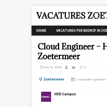
VACATURES ZOE
HOME
VACATURES PER BEDRIJF IN Z
Cloud Engineer –
Zoetermeer
juni 10, 2026
0
Zoetermeer
2 maanden geleden 
HSD Campus