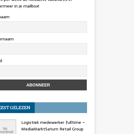
rmeer in je mailbox!
naam
ernaam
l
EST GELEZEN
Logistiek medewerker fulltime –
MediaMarktSaturn Retail Group