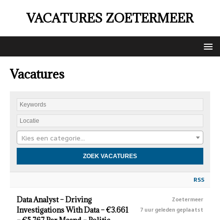
VACATURES ZOETERMEER
Vacatures
Kies een categorie…
RSS
Data Analyst – Driving
Zoetermeer
Investigations With Data – €3.661
7 uur geleden geplaatst