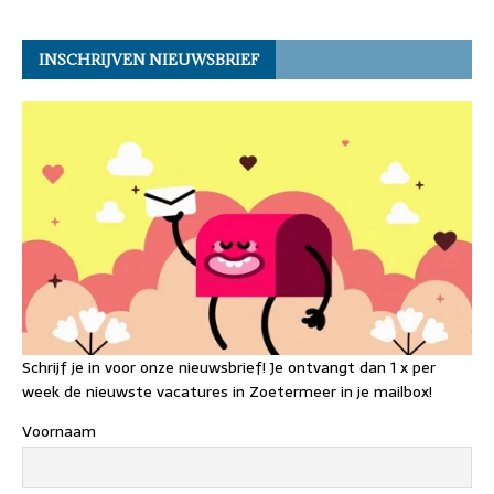
a
w
n
a
h
h
m
k
p
c
it
k
st
re
at
ai
INSCHRIJVEN NIEUWSBRIEF
e
t
e
o
a
s
l
b
er
dI
d
d
A
o
n
o
s
p
o
n
p
k
Schrijf je in voor onze nieuwsbrief! Je ontvangt dan 1 x per
week de nieuwste vacatures in Zoetermeer in je mailbox!
Voornaam