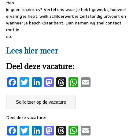
Heb
je geen recent cv? Vertel ons waar je hebt gewerkt, hoeveel
ervaring je hebt, welk schilderwerk je zelfstandig uitvoert en
wanneer je beschikbaar bent. Dan nemen wij snel contact
met je
op.
Lees hier meer
Deel deze vacature:
F
T
Li
M
T
W
E
a
w
n
as
h
h
m
ce
it
k
to
re
at
ai
b
te
e
d
a
s
l
Deel deze vacature:
o
r
dI
o
d
A
F
T
Li
M
T
W
E
o
n
n
s
p