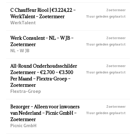
C Chauffeur Riool | €3.224,22 –
Zoetermeer
WerkTalent – Zoetermeer
11 uur geleden geplaatst
WerkTalent
Werk Consulent – NL – W JB –
Zoetermeer
Zoetermeer
11 uur geleden geplaatst
NL - W JB
All-Round Onderhoudsschilder
Zoetermeer
Zoetermeer – €2.700 – €3.500
11 uur geleden geplaatst
Per Maand – Flextra-Groep –
Zoetermeer
Flextra-Groep
Bezorger – Alleen voor inwoners
Zoetermeer
van Nederland – Picnic GmbH –
11 uur geleden geplaatst
Zoetermeer
Picnic GmbH