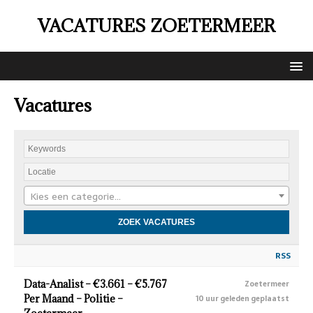
VACATURES ZOETERMEER
Vacatures
Kies een categorie…
RSS
Data-Analist – €3.661 – €5.767
Zoetermeer
Per Maand – Politie –
10 uur geleden geplaatst